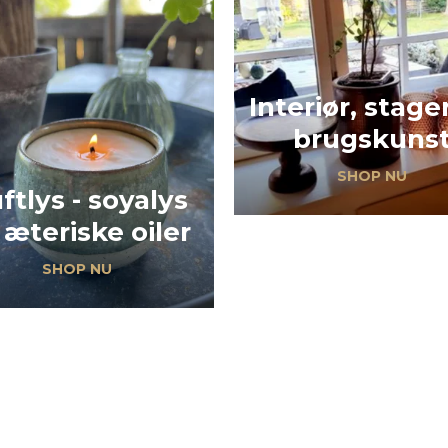
Interiør, stage
brugskuns
SHOP NU
ftlys - soyalys
 æteriske oiler
SHOP NU