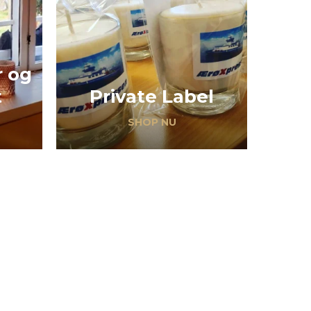
r og
t
Private Label
SHOP NU