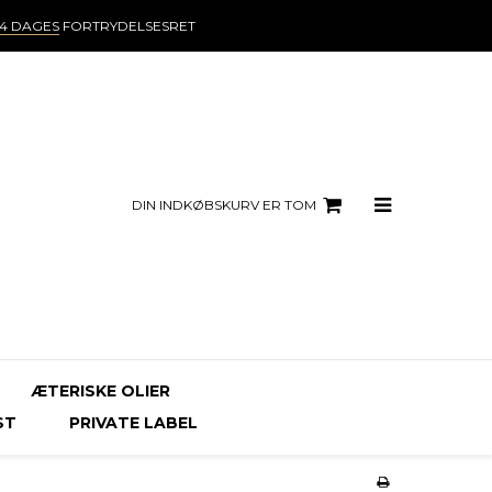
14 DAGES
FORTRYDELSESRET
DIN INDKØBSKURV ER TOM
ÆTERISKE OLIER
ST
PRIVATE LABEL